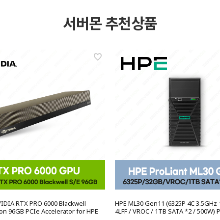
서버몬 추천상품
VIDIA RTX PRO 6000 Blackwell
HPE ML30 Gen11 (6325P 4C 3.5GHz 1
ion 96GB PCIe Accelerator for HPE
4LFF / VROC / 1TB SATA *2 / 500W) 