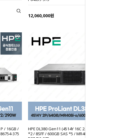
12,060,000원
P / 16GB /
HPE DL380 Gen11 (4514Y 16C 2.0GHz 2P / 32GB
P86754-375
*2 / 8SFF / 600GB SAS *5 / MR408i-o / 800W *2)