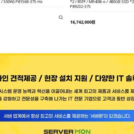
 / 500W) P81568-375-Hx
*2 / 8SFF / MR408i-o / 480GB SSD *2
P89232-375
16,742,000원