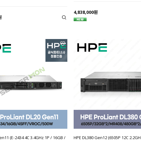
4,838,000원
원
n11 (E-2434 4C 3.4GHz 1P / 16GB /
HPE DL380 Gen12 (6505P 12C 2.2GH