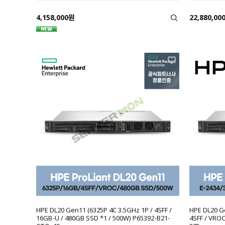
4,158,000원
22,880,00
HPE DL20 Gen11 (6325P 4C 3.5GHz 1P / 4SFF /
HPE DL20 Ge
16GB-U / 480GB SSD *1 / 500W) P65392-B21-
4SFF / VROC