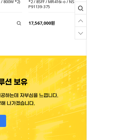
 / 800W *2)
*2 / 8SFF / MR416i-o / NS204i-u / 1000W *2)
P91139-375
17,567,000원