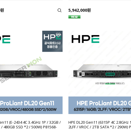
0원
5,942,000원
n11 (E-2434 4C 3.4GHz 1P / 32GB /
HPE DL20 Gen11 (6315P 4C 2.8GHz 1
 / 480GB SSD *2 / 500W) P81568-
2LFF / VROC / 2TB SATA *2 / 290W) 