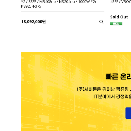
*2 / 8SFF / MR408i-o / NS204i-u / 1000W *2)
4SFF / VROC
P89254-375
Sold Out
18,092,000원