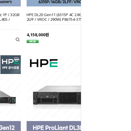
z 1P / 32GB
HPE DL20 Gen11 (6315P 4C 2.8GHz 1P / 16GB /
L40S /
2LFF / VROC / 290W) P86754-375-Hx
4,158,000원