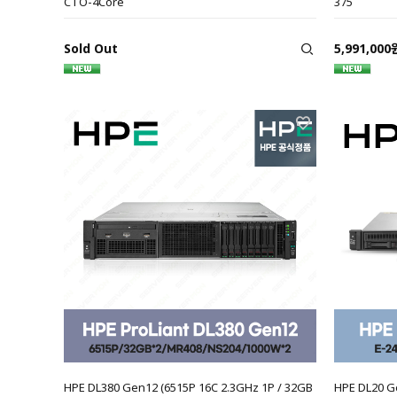
CTO-4Core
375
Sold Out
5,991,000
HPE DL380 Gen12 (6515P 16C 2.3GHz 1P / 32GB
HPE DL20 Ge