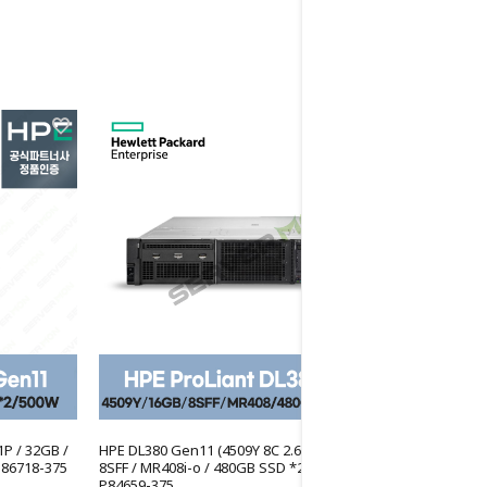
P / 32GB /
HPE DL380 Gen11 (4509Y 8C 2.6GHz 1P / 16GB /
P86718-375
8SFF / MR408i-o / 480GB SSD *2 / 800W)
P84659-375