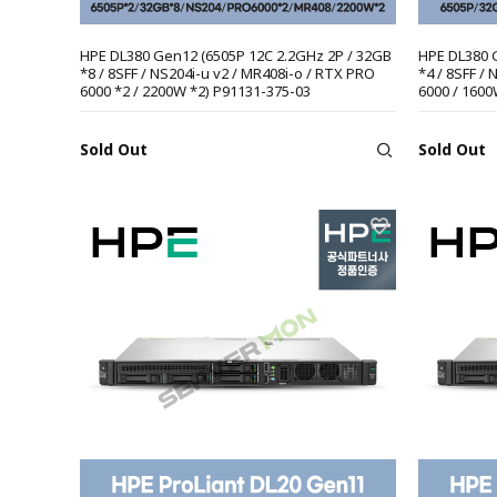
HPE DL380 Gen12 (6505P 12C 2.2GHz 2P / 32GB
HPE DL380 
*8 / 8SFF / NS204i-u v2 / MR408i-o / RTX PRO
*4 / 8SFF /
6000 *2 / 2200W *2) P91131-375-03
6000 / 1600
Sold Out
Sold Out