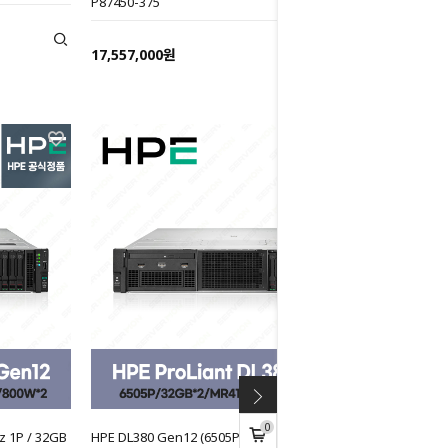
P87450-375
17,557,000원
0
z 1P / 32GB
HPE DL380 Gen12 (6505P 12C 2.2GHz 1P / 32GB