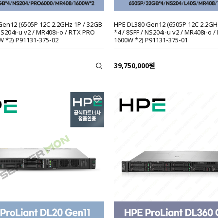
Gen12 (6505P 12C 2.2GHz 1P / 32GB
HPE DL380 Gen12 (6505P 12C 2.2GH
 NS204i-u v2 / MR408i-o / RTX PRO
*4 / 8SFF / NS204i-u v2 / MR408i-o / 
W *2) P91131-375-02
1600W *2) P91131-375-01
39,750,000원