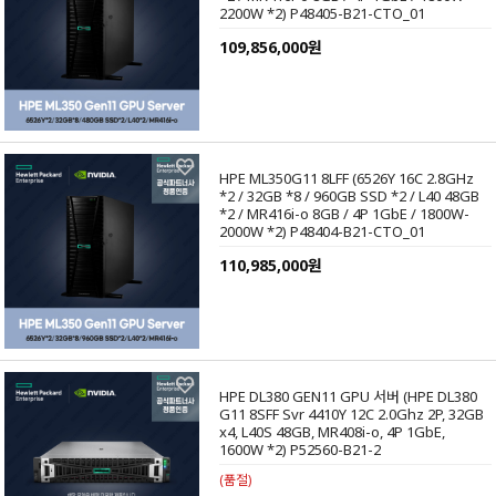
2200W *2) P48405-B21-CTO_01
109,856,000원
HPE ML350G11 8LFF (6526Y 16C 2.8GHz
*2 / 32GB *8 / 960GB SSD *2 / L40 48GB
*2 / MR416i-o 8GB / 4P 1GbE / 1800W-
2000W *2) P48404-B21-CTO_01
110,985,000원
HPE DL380 GEN11 GPU 서버 (HPE DL380
G11 8SFF Svr 4410Y 12C 2.0Ghz 2P, 32GB
x4, L40S 48GB, MR408i-o, 4P 1GbE,
1600W *2) P52560-B21-2
(품절)