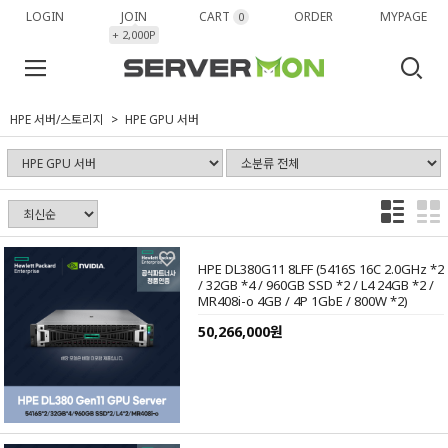
LOGIN
JOIN
CART
ORDER
MYPAGE
0
+ 2,000P
HPE 서버/스토리지
HPE GPU 서버
HPE DL380G11 8LFF (5416S 16C 2.0GHz *2
/ 32GB *4 / 960GB SSD *2 / L4 24GB *2 /
MR408i-o 4GB / 4P 1GbE / 800W *2)
50,266,000원