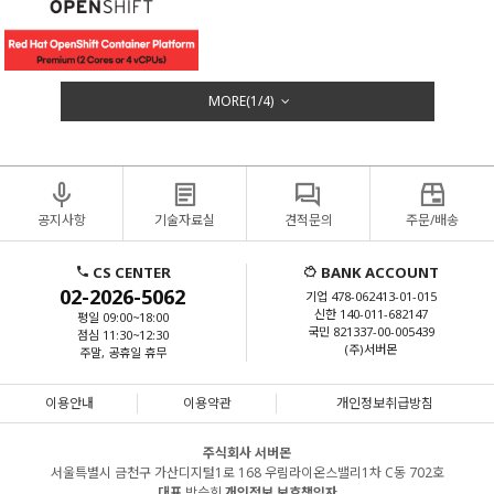
MORE(
1
/
4
)
공지사항
기술자료실
견적문의
주문/배송
CS CENTER
BANK ACCOUNT
02-2026-5062
기업 478-062413-01-015
신한 140-011-682147
평일 09:00~18:00
국민 821337-00-005439
점심 11:30~12:30
(주)서버몬
주말, 공휴일 휴무
이용안내
이용약관
개인정보취급방침
주식회사 서버몬
서울특별시 금천구 가산디지털1로 168 우림라이온스밸리1차 C동 702호
대표
박승희
개인정보 보호책임자