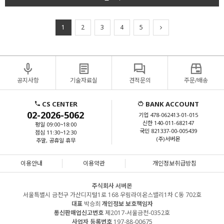
1
2
3
4
5
공지사항
기술자료실
견적문의
주문/배송
CS CENTER
BANK ACCOUNT
02-2026-5062
기업 478-062413-01-015
신한 140-011-682147
평일 09:00~18:00
국민 821337-00-005439
점심 11:30~12:30
(주)서버몬
주말, 공휴일 휴무
이용안내
이용약관
개인정보취급방침
주식회사 서버몬
서울특별시 금천구 가산디지털1로 168 우림라이온스밸리1차 C동 702호
대표
박승희
개인정보 보호책임자
통신판매업신고번호
제2017-서울금천-0352호
사업자 등록번호
197-88-00675