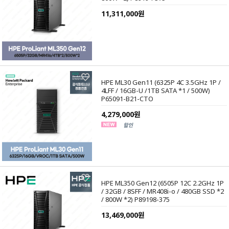
11,311,000원
HPE ML30 Gen11 (6325P 4C 3.5GHz 1P /
4LFF / 16GB-U /1TB SATA *1 / 500W)
P65091-B21-CTO
4,279,000원
HPE ML350 Gen12 (6505P 12C 2.2GHz 1P
/ 32GB / 8SFF / MR408i-o / 480GB SSD *2
/ 800W *2) P89198-375
13,469,000원