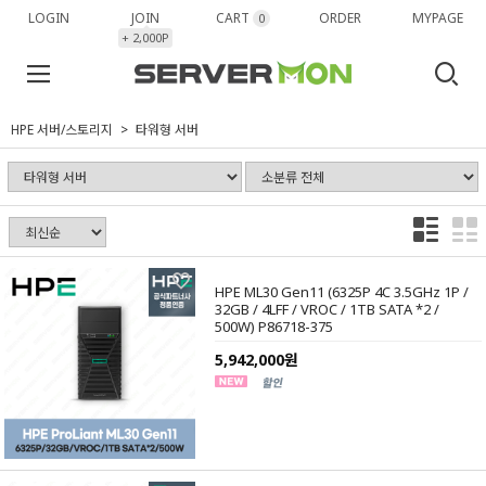
LOGIN
JOIN
CART
ORDER
MYPAGE
0
+ 2,000P
HPE 서버/스토리지
타워형 서버
HPE ML30 Gen11 (6325P 4C 3.5GHz 1P /
32GB / 4LFF / VROC / 1TB SATA *2 /
500W) P86718-375
5,942,000원