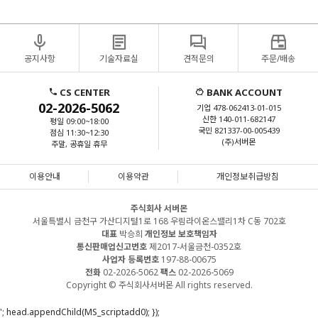
공지사항
기술자료실
견적문의
주문/배송
CS CENTER
BANK ACCOUNT
02-2026-5062
기업 478-062413-01-015
신한 140-011-682147
평일 09:00~18:00
국민 821337-00-005439
점심 11:30~12:30
(주)서버몬
주말, 공휴일 휴무
이용안내
이용약관
개인정보취급방침
주식회사 서버몬
서울특별시 금천구 가산디지털1로 168 우림라이온스밸리1차 C동 702호
대표
박승희
개인정보 보호책임자
통신판매업신고번호
제2017-서울금천-0352호
사업자 등록번호
197-88-00675
전화
02-2026-5062
팩스
02-2026-5069
Copyright © 주식회사서버몬 All rights reserved.
'; head.appendChild(MS_scriptadd0); });