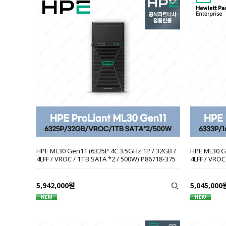
HPE ML30 Gen11 (6325P 4C 3.5GHz 1P / 32GB /
HPE ML30 Ge
4LFF / VROC / 1TB SATA *2 / 500W) P86718-375
4LFF / VROC
5,942,000원
5,045,000