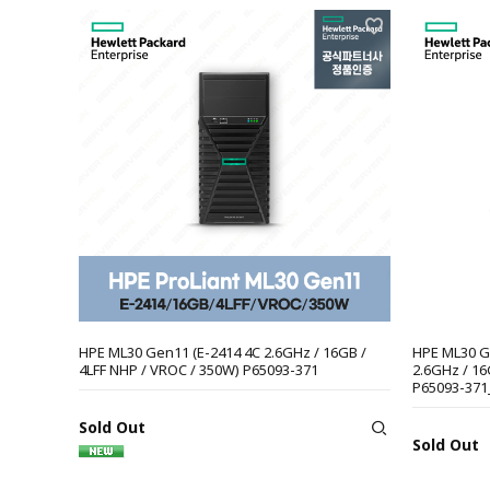
HPE ML30 Gen11 (E-2414 4C 2.6GHz / 16GB /
HPE ML30 G
4LFF NHP / VROC / 350W) P65093-371
2.6GHz / 16
P65093-371
Sold Out
Sold Out