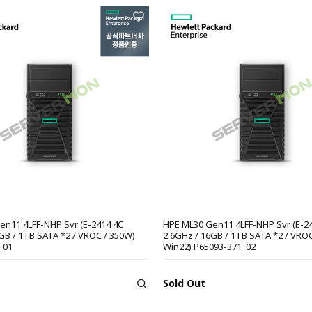
en11 4LFF-NHP Svr (E-2414 4C
HPE ML30 Gen11 4LFF-NHP Svr (E-2
GB / 1TB SATA *2 / VROC / 350W)
2.6GHz / 16GB / 1TB SATA *2 / VROC
_01
Win22) P65093-371_02
Sold Out