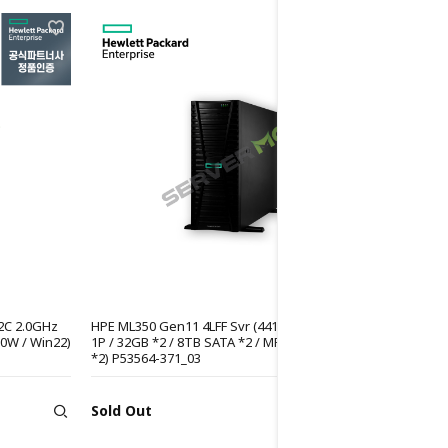
2C 2.0GHz
HPE ML350 Gen11 4LFF Svr (4410Y 12C 2.0GHz
00W / Win22)
1P / 32GB *2 / 8TB SATA *2 / MR216i-o / 800W
*2) P53564-371_03
Sold Out