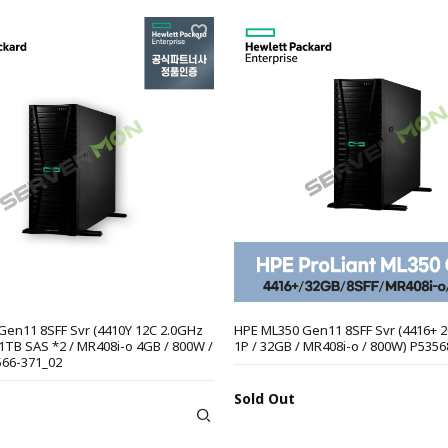
Gen11 8SFF Svr (4410Y 12C 2.0GHz
HPE ML350 Gen11 8SFF Svr (4416+ 
 1TB SAS *2 / MR408i-o 4GB / 800W /
1P / 32GB / MR408i-o / 800W) P5356
566-371_02
Sold Out