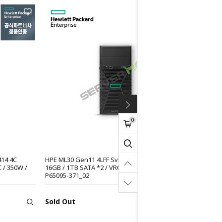
0
414 4C
HPE ML30 Gen11 4LFF Svr (E-2434 4C 3.4GHz /
 / 350W /
16GB / 1TB SATA *2 / VROC / 500W / Win22)
P65095-371_02
Sold Out