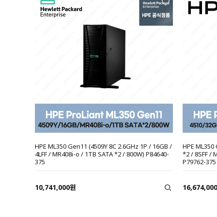
HPE ML350 Gen11 (4509Y 8C 2.6GHz 1P / 16GB /
HPE ML350 
4LFF / MR408i-o / 1TB SATA *2 / 800W) P84640-
*2 / 8SFF /
375
P79762-375
10,741,000원
16,674,00