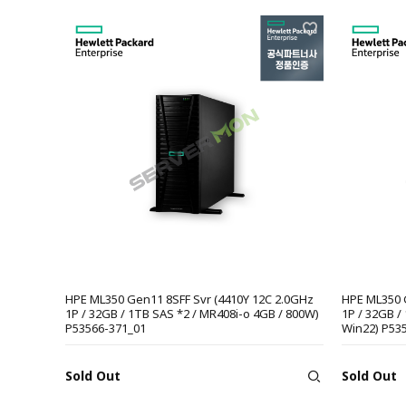
HPE ML350 Gen11 8SFF Svr (4410Y 12C 2.0GHz
HPE ML350 
1P / 32GB / 1TB SAS *2 / MR408i-o 4GB / 800W)
1P / 32GB /
P53566-371_01
Win22) P53
Sold Out
Sold Out