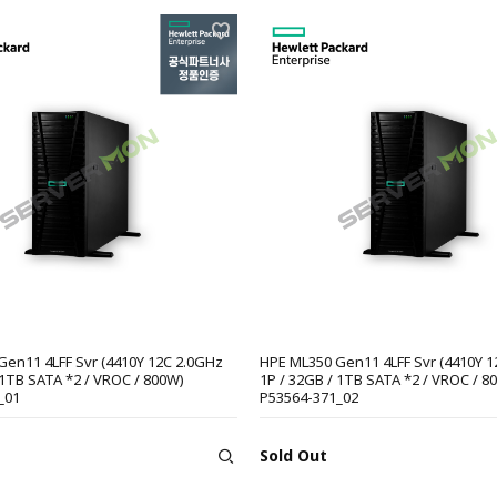
Gen11 4LFF Svr (4410Y 12C 2.0GHz
HPE ML350 Gen11 4LFF Svr (4410Y 1
 1TB SATA *2 / VROC / 800W)
1P / 32GB / 1TB SATA *2 / VROC / 8
_01
P53564-371_02
Sold Out