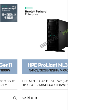
20C 2.0GHz
HPE ML350 Gen11 8SFF Svr (5416S 16C 2.0GHz
8-371
1P / 32GB / MR408i-o / 800W) P55953-371
Sold Out