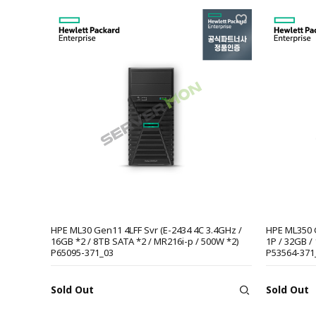
HPE ML30 Gen11 4LFF Svr (E-2434 4C 3.4GHz /
HPE ML350 
16GB *2 / 8TB SATA *2 / MR216i-p / 500W *2)
1P / 32GB /
P65095-371_03
P53564-371
Sold Out
Sold Out