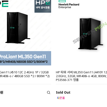
Gen11 (4510 12C 2.4GHz 1P / 32GB
HP 타워 서버 ML350 Gen11 (4410Y 12
 MR408i-o / 480GB SSD *2 / 800W *2)
2.0GHz, 32GB, MR408i-o 4GB, 800W,
P53566-371 정품
0원
Sold Out