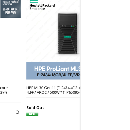
core
HPE ML30 Gen11 (E-2434 4C 3.4GHz / 16GB /
 3년)
4LFF / VROC / 500W *1) P65095-371
Sold Out