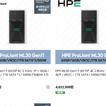
n11 (6333P 6C 3.1GHz 1P / 16GB /
HPE ML30 Gen11 (6315P 4C 2.8GHz 1
 / 1TB SATA *2 / 500W) P84639-375
4LFF / VROC / 1TB SATA / 500W) P8
원
4,632,000원