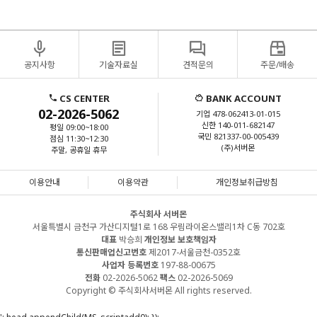
공지사항
기술자료실
견적문의
주문/배송
CS CENTER
BANK ACCOUNT
02-2026-5062
기업 478-062413-01-015
신한 140-011-682147
평일 09:00~18:00
국민 821337-00-005439
점심 11:30~12:30
(주)서버몬
주말, 공휴일 휴무
이용안내
이용약관
개인정보취급방침
주식회사 서버몬
서울특별시 금천구 가산디지털1로 168 우림라이온스밸리1차 C동 702호
대표
박승희
개인정보 보호책임자
통신판매업신고번호
제2017-서울금천-0352호
사업자 등록번호
197-88-00675
전화
02-2026-5062
팩스
02-2026-5069
Copyright © 주식회사서버몬 All rights reserved.