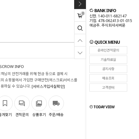
BANK INFO
0
신한. 140-011-682147
기업. 478-062413-01-015
예금주. 주식회사서버몬
QUICK MENU
온라인견적문의
기술자료실
SCROW INFO
공지사항
고객님의 안전거래를 위해 현금 등으로 결제 시
배송조회
저희 쇼핑몰에서 가입한 구매안전(에스크로)서비스를
이용하실 수 있습니다.
[서비스가입사실확인]
고객센터
TODAY VIEW
즐겨찾기
견적문의
상품후기
주문/배송