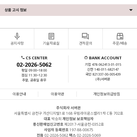
상품 고시 정보
공지사항
기술자료실
견적문의
주문/배송
CS CENTER
BANK ACCOUNT
02-2026-5062
기업 478-062413-01-015
신한 140-011-682147
평일 09:00~18:00
국민 821337-00-005439
점심 11:30~12:30
(주)서버몬
주말, 공휴일 휴무
이용안내
이용약관
개인정보취급방침
주식회사 서버몬
서울특별시 금천구 가산디지털1로 168 우림라이온스밸리1차 C동 702호
대표
박승희
개인정보 보호책임자
통신판매업신고번호
제2017-서울금천-0352호
사업자 등록번호
197-88-00675
전화
02-2026-5062
팩스
02-2026-5069