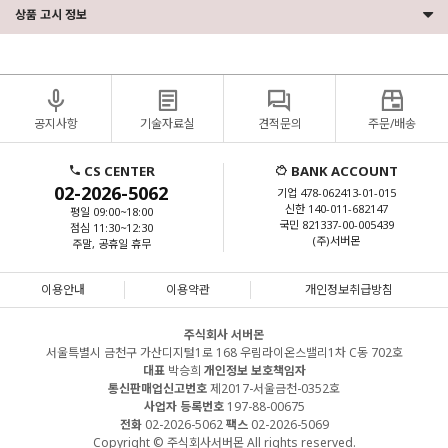
상품 고시 정보
공지사항
기술자료실
견적문의
주문/배송
CS CENTER
BANK ACCOUNT
02-2026-5062
기업 478-062413-01-015
신한 140-011-682147
평일 09:00~18:00
국민 821337-00-005439
점심 11:30~12:30
(주)서버몬
주말, 공휴일 휴무
이용안내
이용약관
개인정보취급방침
주식회사 서버몬
서울특별시 금천구 가산디지털1로 168 우림라이온스밸리1차 C동 702호
대표
박승희
개인정보 보호책임자
통신판매업신고번호
제2017-서울금천-0352호
사업자 등록번호
197-88-00675
전화
02-2026-5062
팩스
02-2026-5069
Copyright © 주식회사서버몬 All rights reserved.