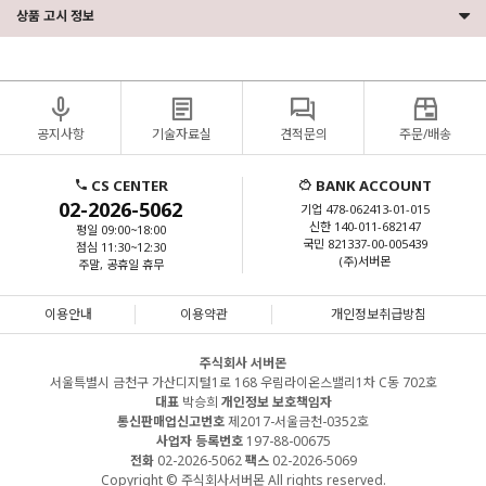
상품 고시 정보
공지사항
기술자료실
견적문의
주문/배송
CS CENTER
BANK ACCOUNT
02-2026-5062
기업 478-062413-01-015
신한 140-011-682147
평일 09:00~18:00
국민 821337-00-005439
점심 11:30~12:30
(주)서버몬
주말, 공휴일 휴무
이용안내
이용약관
개인정보취급방침
주식회사 서버몬
서울특별시 금천구 가산디지털1로 168 우림라이온스밸리1차 C동 702호
대표
박승희
개인정보 보호책임자
통신판매업신고번호
제2017-서울금천-0352호
사업자 등록번호
197-88-00675
전화
02-2026-5062
팩스
02-2026-5069
Copyright © 주식회사서버몬 All rights reserved.