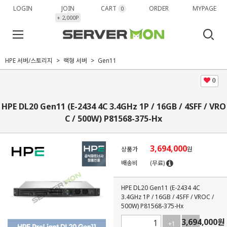
LOGIN
JOIN
CART
ORDER
MYPAGE
0
+ 2,000P
HPE 서버/스토리지
랙형 서버
Gen11
0
HPE DL20 Gen11 (E-2434 4C 3.4GHz 1P / 16GB / 4SFF / VRO
C / 500W) P81568-375-Hx
3,694,000
상품가
원
배송비
(무료)
HPE DL20 Gen11 (E-2434 4C
3.4GHz 1P / 16GB / 4SFF / VROC /
500W) P81568-375-Hx
3,694,000
원
+1
-1