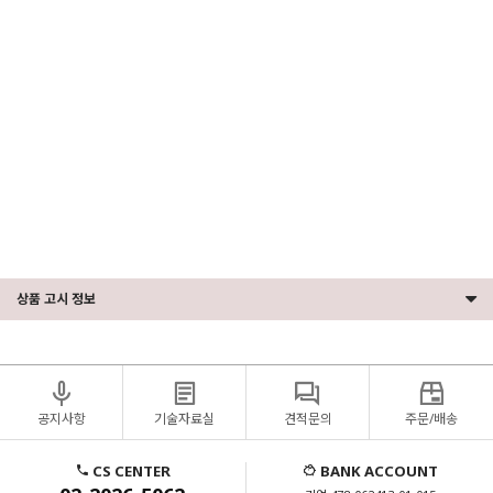
CPU/DELL서버CPU/LENOVO서버CPU/서버CPU/서버메모리/서버MEMORY/ECC메모리/서버용메모
리/서버용하드디스크/서버용그래픽카드/쿼드로P400/QUADRO그래픽카드/QUADRO/우분투설치/서버
보안/네트워크장비/네트워크스위치/L2스위치/L3스위치/OS설치/서버OS설치/리눅스서버설치/우분투
설치/페도라설치/레드헷설치/RHEL설치/워크스테이션/서버/hp워크스테이션/서버컴퓨터/델워크스테
이션/hp서버/미니서버랙/중고서버/hpz4/dell워크스테이션/서버pc/hpz4g4/중고워크스테이션/hpz440/레
노버p620/서버용컴퓨터/델서버/레노버워크스테이션/hpz420/dell서버
상품 고시 정보
공지사항
기술자료실
견적문의
주문/배송
CS CENTER
BANK ACCOUNT