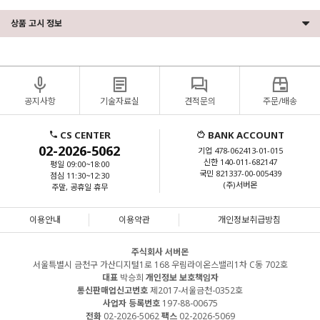
상품 고시 정보
공지사항
기술자료실
견적문의
주문/배송
CS CENTER
BANK ACCOUNT
02-2026-5062
기업 478-062413-01-015
신한 140-011-682147
평일 09:00~18:00
국민 821337-00-005439
점심 11:30~12:30
(주)서버몬
주말, 공휴일 휴무
이용안내
이용약관
개인정보취급방침
주식회사 서버몬
서울특별시 금천구 가산디지털1로 168 우림라이온스밸리1차 C동 702호
대표
박승희
개인정보 보호책임자
통신판매업신고번호
제2017-서울금천-0352호
사업자 등록번호
197-88-00675
전화
02-2026-5062
팩스
02-2026-5069