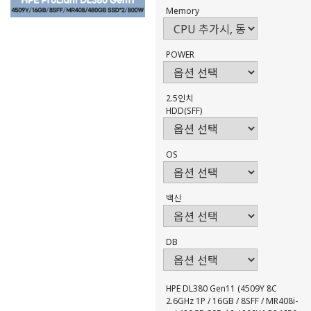
Memory
POWER
2.5인치
HDD(SFF)
OS
백신
DB
HPE DL380 Gen11 (4509Y 8C
2.6GHz 1P / 16GB / 8SFF / MR408i-