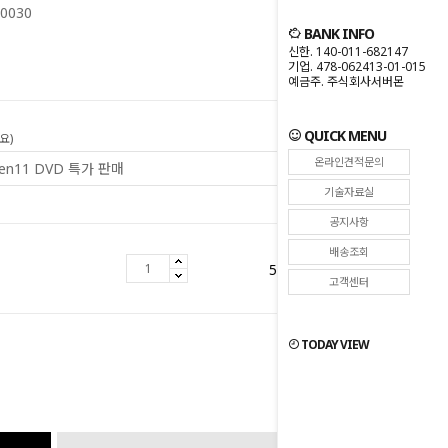
0030
BANK INFO
신한. 140-011-682147
기업. 478-062413-01-015
예금주. 주식회사서버몬
QUICK MENU
요)
온라인견적문의
기술자료실
공지사항
배송조회
5,045,000
원
고객센터
TODAY VIEW
원
5,045,000