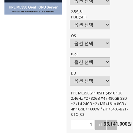
2.5인치
HDD(SFF)
OS
백신
DB
HPE ML350G11 8SFF (4510 12C
2.4GHz *2 / 32GB *4 / 480GB SSD
*2 / L4 24GB *2 / MR416i-o 8GB /
4P 1GbE / 1600W *2) P48405-B21-
CTO_02
33,141,000
원
+1
-1