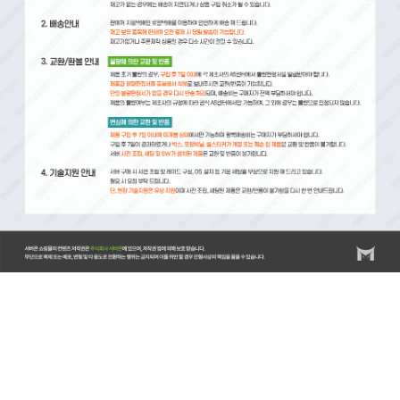
1U서버 / 2U서버 / AI서버 / alyac / APC / APC UPS / backup / carepack / centos / chakramax /
cuda / DAS / DB / DB서버 / defog / DEFOG랙 / dell5820 / dell5820t / dell7920 / dellpoweredge /
dellr240 / dellr340 / dellr350 / dellr450 / dellr540 / dellr630 / dellr640 / dellr740 / dellr750 /
dellserver / dellt40 / dellt440 / dellt5820 / dell서버 / DELL서버CPU / DELL서버RAID컨트롤러 /