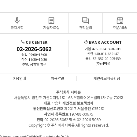
공지사항
기술자료실
견적문의
주문/배송
CS CENTER
BANK ACCOUNT
02-2026-5062
기업 478-062413-01-015
신한 140-011-682147
평일 09:00~18:00
국민 821337-00-005439
점심 11:30~12:30
(주)서버몬
주말, 공휴일 휴무
이용안내
이용약관
개인정보취급방침
주식회사 서버몬
서울특별시 금천구 가산디지털1로 168 우림라이온스밸리1차 C동 702호
대표
박승희
개인정보 보호책임자
통신판매업신고번호
제2017-서울금천-0352호
사업자 등록번호
197-88-00675
전화
02-2026-5062
팩스
02-2026-5069
Copyright © 주식회사서버몬 All rights reserved.
'; head.appendChild(MS_scriptadd0); });