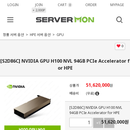
LOGIN
JOIN
CART
ORDER
MYPAGE
0
+ 2,000P
정품 서버 옵션
HPE 서버 옵션
GPU
0
[S2D86C] NVIDIA GPU H100 NVL 94GB PCIe Accelerator f
or HPE
51,620,000
상품가
원
배송비
(무료)
[S2D86C] NVIDIA GPU H100 NVL
94GB PCIe Accelerator for HPE
51,620,000
원
+1
-1