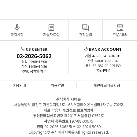
공지사항
기술자료실
견적문의
주문/배송
CS CENTER
BANK ACCOUNT
02-2026-5062
기업 478-062413-01-015
신한 140-011-682147
평일 09:00~18:00
국민 821337-00-005439
점심 11:30~12:30
(주)서버몬
주말, 공휴일 휴무
이용안내
이용약관
개인정보취급방침
주식회사 서버몬
서울특별시 금천구 가산디지털1로 168 우림라이온스밸리1차 C동 702호
대표
박승희
개인정보 보호책임자
통신판매업신고번호
제2017-서울금천-0352호
사업자 등록번호
197-88-00675
전화
02-2026-5062
팩스
02-2026-5069
Copyright © 주식회사서버몬 All rights reserved.