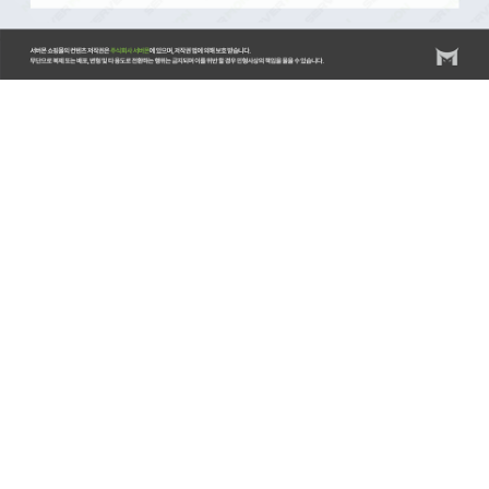
서버몬/서버몬기술지원/스위치/스위치 기술지원비(비용)/스위치 설치비/방화벽/방화벽 기술지원비(비
용)/방화벽 설치비/랙/랙(RACK) 기술지원비(비용)/랙(RACK) 설치비/KVM/KVM 기술지원비(비
용)/KVM 설치비/스토리지/스토리지 기술지원비(비용)/스토리지 설치비/스토리지 랙마운트비용/스토
리지 장애조치비용/서버/서버 기술지원비(비용)/서버 설치비/서버 랙마운트비용/서버 장애조치비용/
윈도우서버/윈도우즈 기술지원비(비용)/윈도우즈 설치비/리욱스/Linux/리눅스 기술지원비(비용)/리눅
스 설치비/DB/데이터베이스/MySQL 기술지원비(비용)/MySQL 설치비/MSSQL 기술지원비(비
용)/MSSQL 설치비/백업 기술지원비(비용)/HPE서버비
용/HPE/DL20/DL20GEN10/ML30/ML30GEN10/ML360/ML350GEN10/DL360/DL360Gen10/DL380/DL38
서버/레노보서버/델서버/델서버비용/DELLR540/DELLR750/HP서버/서버엔지니어/서버기술지원/서버
디스크장애처리/방화벽/방화벽엔지니어/APC UPS/UPS/UPS설치/UPS기술지원/UPS납품/서버렉마운
트/HPE Service Pack for Proliant/HPE SPP/SPP/Intelligent Provisioning/시놀로지나스/나스기술지
원/SYNOLOGY/SYNOLOGY나스/시놀로지DS918/시놀로지하이퍼백업/HYPER BACKUP/시놀로지
HyperBackup/시놀로지나스백업/서버백업/서버트러블슈팅/리눅스트러블슈팅/보안솔루션/시큐어디스
크/인터넷디스크/이스트소프트/알약/카스퍼스키/ESTSOFT/V3/안랩/소포스/SOPHOS/카보나이트/더블
테이크/이중화솔루션/HA솔루션/Windows서버설치/왼도우서버설치/윈도우서버2019/윈도우서버
2016/MSSQL/MYSQL/디포그랙/DEFOG랙/디포그랙가격/EDFOG랙가격/RMS랙/서버납품/랙납품설치/
랙설치/나스설치지원/스토리지납품설치/윈도우서버트러블슈팅/리눅스서버트러블슈팅/HPE서버펌웨
어/HP서버펌웨어/HPE서버/FIRMWARE/DELL서버펌웨어/델서버펌웨어업데이트/레노보서버펌웨
어/LENOVO펌웨어업데이트/HPE서버드라이버설치/HPE서버구매/DELL서버구매/LENOVO서버구매/