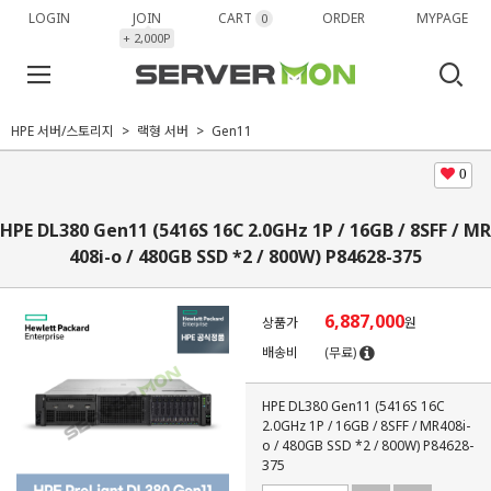
LOGIN
JOIN
CART
ORDER
MYPAGE
0
+ 2,000P
HPE 서버/스토리지
랙형 서버
Gen11
0
HPE DL380 Gen11 (5416S 16C 2.0GHz 1P / 16GB / 8SFF / MR
408i-o / 480GB SSD *2 / 800W) P84628-375
6,887,000
상품가
원
배송비
(무료)
HPE DL380 Gen11 (5416S 16C
2.0GHz 1P / 16GB / 8SFF / MR408i-
o / 480GB SSD *2 / 800W) P84628-
375