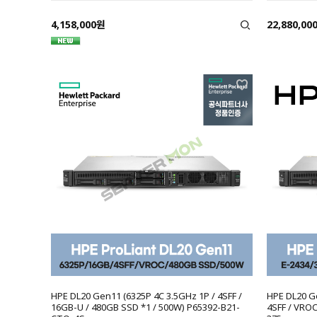
4,158,000원
22,880,00
HPE DL20 Gen11 (6325P 4C 3.5GHz 1P / 4SFF /
HPE DL20 Ge
16GB-U / 480GB SSD *1 / 500W) P65392-B21-
4SFF / VROC