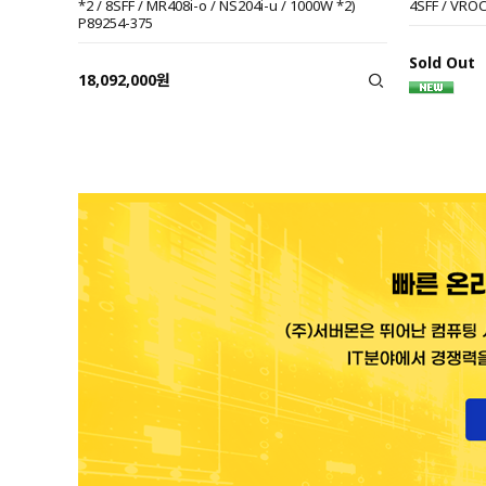
*2 / 8SFF / MR408i-o / NS204i-u / 1000W *2)
4SFF / VROC
P89254-375
Sold Out
18,092,000원