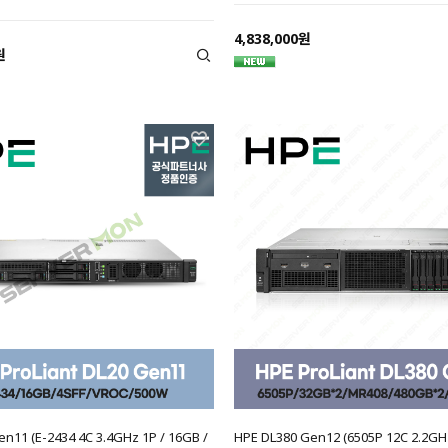
4,838,000원
원
n11 (E-2434 4C 3.4GHz 1P / 16GB /
HPE DL380 Gen12 (6505P 12C 2.2GH