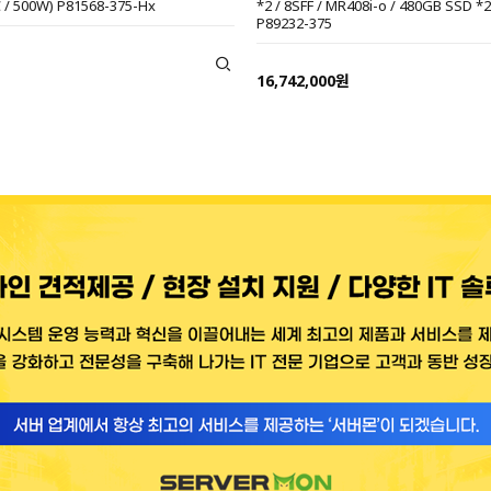
 / 500W) P81568-375-Hx
*2 / 8SFF / MR408i-o / 480GB SSD *2
P89232-375
16,742,000원