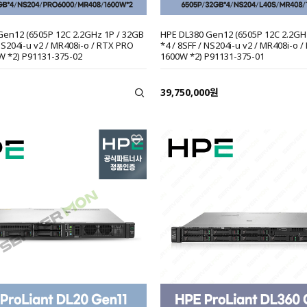
Gen12 (6505P 12C 2.2GHz 1P / 32GB
HPE DL380 Gen12 (6505P 12C 2.2GH
 NS204i-u v2 / MR408i-o / RTX PRO
*4 / 8SFF / NS204i-u v2 / MR408i-o / 
W *2) P91131-375-02
1600W *2) P91131-375-01
39,750,000원