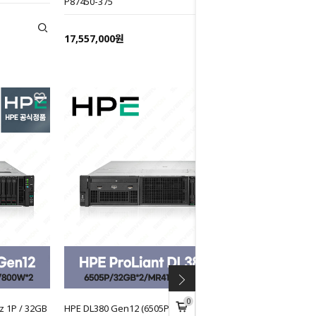
P87450-375
17,557,000원
0
z 1P / 32GB
HPE DL380 Gen12 (6505P 12C 2.2GHz 1P / 32GB