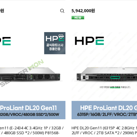
0원
5,942,000원
n11 (E-2434 4C 3.4GHz 1P / 32GB /
HPE DL20 Gen11 (6315P 4C 2.8GHz 1
 / 480GB SSD *2 / 500W) P81568-
2LFF / VROC / 2TB SATA *2 / 290W) 