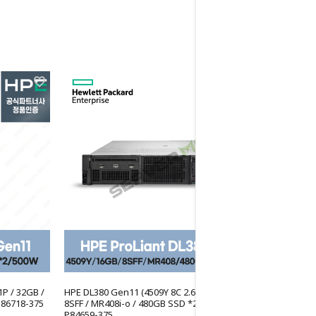
P / 32GB /
HPE DL380 Gen11 (4509Y 8C 2.6GHz 1P / 16GB /
P86718-375
8SFF / MR408i-o / 480GB SSD *2 / 800W)
P84659-375