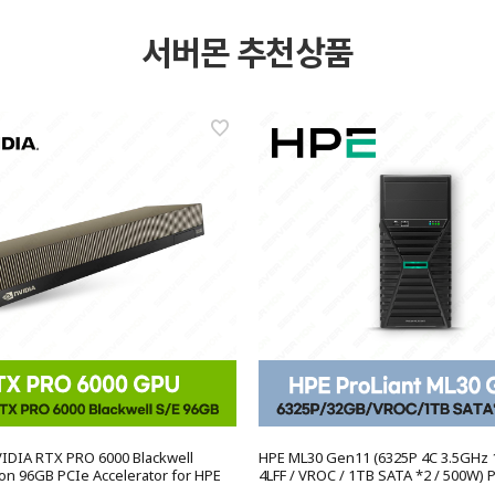
서버몬 추천상품
VIDIA RTX PRO 6000 Blackwell
HPE ML30 Gen11 (6325P 4C 3.5GHz 1
ion 96GB PCIe Accelerator for HPE
4LFF / VROC / 1TB SATA *2 / 500W) 