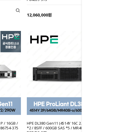
12,060,000원
P / 16GB /
HPE DL380 Gen11 (4514Y 16C 2.0GHz 2P / 32GB
P86754-375
*2 / 8SFF / 600GB SAS *5 / MR408i-o / 800W *2)