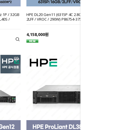
z 1P / 32GB
HPE DL20 Gen11 (6315P 4C 2.8GHz 1P / 16GB /
L40S /
2LFF / VROC / 290W) P86754-375-Hx
4,158,000원