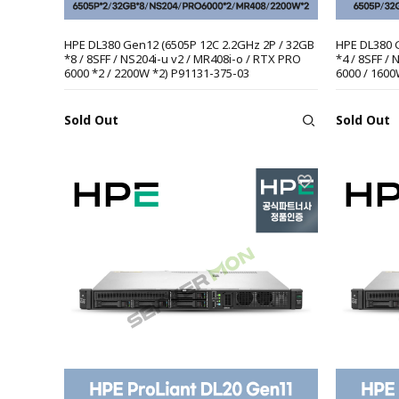
HPE DL380 Gen12 (6505P 12C 2.2GHz 2P / 32GB
HPE DL380 
*8 / 8SFF / NS204i-u v2 / MR408i-o / RTX PRO
*4 / 8SFF /
6000 *2 / 2200W *2) P91131-375-03
6000 / 1600
Sold Out
Sold Out