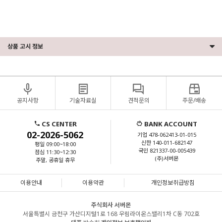
키 / 컴퓨터서버 / 케어팩 / 타워서버 / 타워형서버 / 팔로알토 / 페도라설치 / 프로라이언트
상품 고시 정보
공지사항
기술자료실
견적문의
주문/배송
CS CENTER
BANK ACCOUNT
02-2026-5062
기업 478-062413-01-015
신한 140-011-682147
평일 09:00~18:00
국민 821337-00-005439
점심 11:30~12:30
(주)서버몬
주말, 공휴일 휴무
이용안내
이용약관
개인정보취급방침
주식회사 서버몬
서울특별시 금천구 가산디지털1로 168 우림라이온스밸리1차 C동 702호