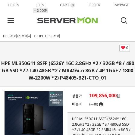
LOGIN
JOIN
CART
ORDER
MYPAGE
0
+ 2,000P
HPE 서버/스토리지
HPE GPU 서버
0
HPE ML350G11 8SFF (6526Y 16C 2.8GHz *2 / 32GB *8 / 480
GB SSD *2 / L40 48GB *2 / MR416i-o 8GB / 4P 1GbE / 1800
W-2200W *2) P48405-B21-CTO_01
109,856,000
상품가
원
배송비
(무료)
HPE ML350G11 8SFF (6526Y 16C
2.8GHz *2 / 32GB *8 / 480GB SSD
*2 / L40 48GB *2 / MR416i-o 8GB /