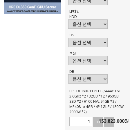
LP타입
HDD
OS
백신
DB
HPE DL380G11 8LFF (6444Y 16C
3.6GHz *2 / 32GB *12 / 960GB
SSD *2 / H100 NVL 94GB *2 /
MR408i-o 4GB / 4P 1GbE / 1800W-
2000W *2)
153,823,000
원
+1
-1