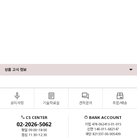
러/LENOVO서버RAID컨트롤러/HP서버하드디스크/HPE서버하드디스크구매/DELL서버하드디스크구
매/LENOVO서버하드디스크구매/HPE서버SAS하드디스크/DELL서버SAS하드디스크/LENONO서버
SAS하드디스크/HPE서버메모리/DELL서버메모리/LENOVO서버메모리/HP서버메모리/HPE서버
CPU/DELL서버CPU/LENOVO서버CPU/서버CPU/서버메모리/서버MEMORY/ECC메모리/서버용메모
리/서버용하드디스크/서버용그래픽카드/쿼드로P400/QUADRO그래픽카드/QUADRO/우분투설치/서버
보안/네트워크장비/네트워크스위치/L2스위치/L3스위치/OS설치/서버OS설치/리눅스서버설치/우분투
설치/페도라설치/레드헷설치/RHEL설치/워크스테이션/서버/hp워크스테이션/서버컴퓨터/델워크스테
이션/hp서버/미니서버랙/중고서버/hpz4/dell워크스테이션/서버pc/hpz4g4/중고워크스테이션/hpz440/레
노버p620/서버용컴퓨터/델서버/레노버워크스테이션/hpz420/dell서버
상품 고시 정보
공지사항
기술자료실
견적문의
주문/배송
CS CENTER
BANK ACCOUNT
02-2026-5062
기업 478-062413-01-015
신한 140-011-682147
평일 09:00~18:00
국민 821337-00-005439
점심 11:30~12:30